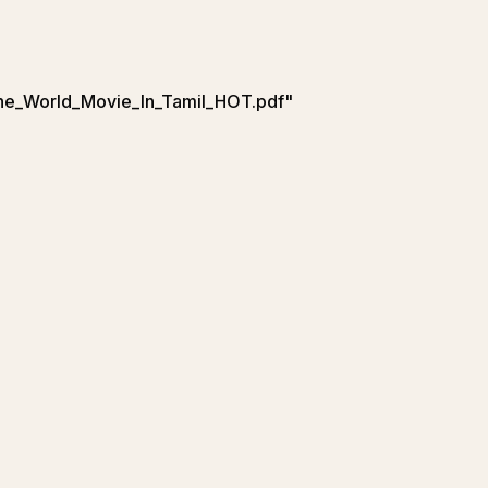
he_World_Movie_In_Tamil_HOT.pdf
"